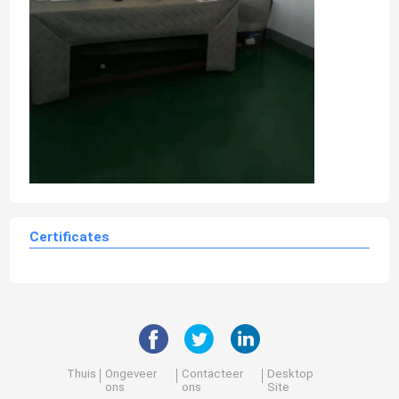
Certificates
Thuis
Ongeveer
Contacteer
Desktop
ons
ons
Site