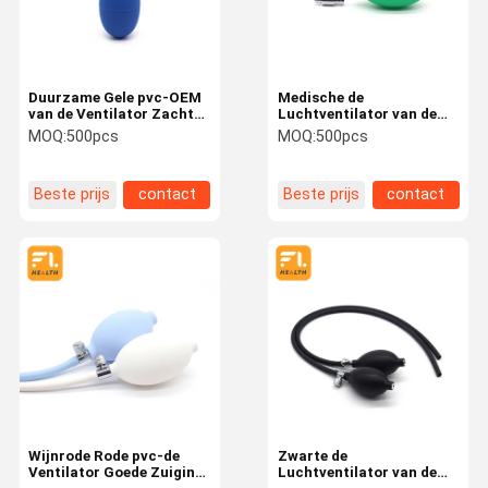
Duurzame Gele pvc-OEM
Medische de
van de Ventilator Zachte
Luchtventilator van de
Hoge Prestaties van de
Rang Rubberbol,
MOQ:
500pcs
MOQ:
500pcs
Bollucht Orden
Duidelijke
Rubberzuigingsbol
Beste prijs
contact
Beste prijs
contact
Huis
Producten
Videos
Ongeveer
Ons
Wijnrode Rode pvc-de
Zwarte de
Ventilator Goede Zuiging
Luchtventilator van de