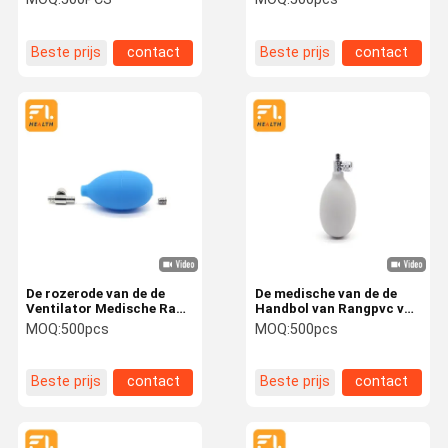
sphygmomenometerbol
Sphygmomanometer
van de de bolhand van BP
de pompimpuls
Beste prijs
contact
Beste prijs
contact
De rozerode van de de
De medische van de de
Ventilator Medische Rang
Handbol van Rangpvc van
van het Raketstof
de de Luchtpomp
MOQ:
500pcs
MOQ:
500pcs
Prestaties van pvc
Lichtgewicht Goede
Lichtgewicht Hoge
Elasticiteit
Beste prijs
contact
Beste prijs
contact