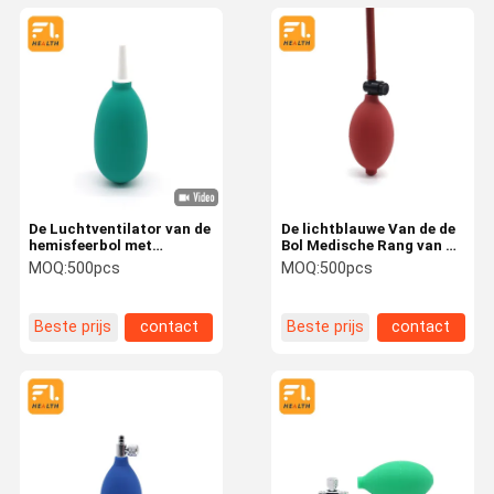
De Luchtventilator van de
De lichtblauwe Van de de
hemisfeerbol met
Bol Medische Rang van de
Beschikbare de Klepoem
Bloeddrukpomp
MOQ:
500pcs
MOQ:
500pcs
van de Metaalversie
Elasticiteit van pvc
Duidelijke Goede
Beste prijs
contact
Beste prijs
contact