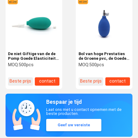
De niet Giftige van de de
Bol van hoge Prestaties
Pomp Goede Elasticiteit
de Groene pvc, de Goede
van de Luchtbol Sterke
Uitrusting van de
MOQ:
500pcs
MOQ:
500pcs
Zuiging Lichtgewicht
Elasticiteits
HandBloeddruk
Beste prijs
contact
Beste prijs
contact
Bespaar je tijd
Laat ons met u contact opnemen met de
beste producten.
Geef uw vereiste