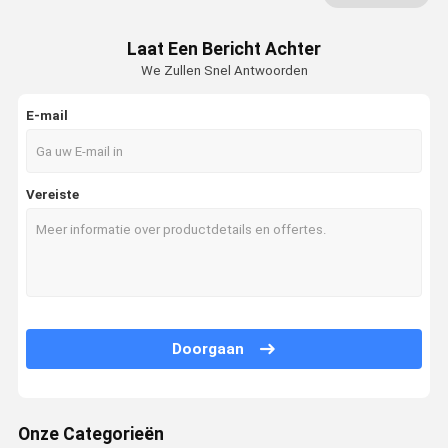
De Bol van de luchtkogelvis
Laat Een Bericht Achter
We Zullen Snel Antwoorden
Medische Handpomp
E-mail
De Ventilator van de bollucht
Opblaasbare Luchtblaas
Vereiste
medisch rangbuizenstelsel
Air Flow regelafsluiters
Bloeddrukbol
Yoni Steam Seat
Doorgaan
Gezichts het Tot een kom vormen Reeks
Hijama het Tot een kom vormen Reeks
Onze Categorieën