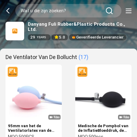
Danyang Fuli Rubber&Plastic Products Co.,
Ltd.
29
5.0
Geverifieerde Leverancier
YEARS
De Ventilator Van De Bollucht
(17)
95mm van het de
Medische de Pompbol van
Ventilatorlatex van de
de InflatieBloeddruk, de
Bollucht van de
Duidelijke Delen van pvc
MOQ:
500PCS
MOQ:
500pcs