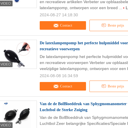
en recreatieve artikelen Verbeter uw opblaasbel
latexlamppomp, ontworpen voor een breed ...
L
2024-08-27 14:18:30
r
Contact
Beste prijs
De latexlampenpomp het perfecte hulpmiddel voor
recreatieve voorwerpen
De latexlampenpomp het perfecte hulpmiddel vo
en recreatieve voorwerpen Verbeter uw opblaas
veelzijdige latexlamppomp, ontworpen voor een 
2024-08-08 16:34:59
Contact
Beste prijs
Van de de BolBloeddruk van Sphygmomanometer va
Luchtbol de Sterke Zuiging
Van de de BolBloeddruk van Sphygmomanometer
Luchtbol Zeer belangrijke Specificaties/Speciale 