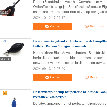
RubberBloeddrukbol voor het Gewichtsoem va
OrdenZeer belangrijke Specificaties/Speciale Ei
chemielaboratoria, door hen bovenop een glas of 
2024-10-12 17:29:17
Contact
Beste prijs
De opnieuw te gebruiken Blub-van de de PompBlo
Bollatex Bol van Sphygmomanometer
Herbruikbare Blub Valve Luchtpomp Bloeddru
herbruikbare luchtpomp bloeddruklamp is gemaak
ontworpen voor medisch gebruik om betrouwbare
2024-09-13 10:07:40
Contact
Beste prijs
De latexlampenpomp het perfecte hulpmiddel voor
recreatieve voorwerpen
De latexlampenpomp het perfecte hulpmiddel vo