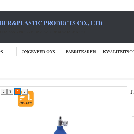
BER&PLASTIC PRODUCTS CO., LTD.
T IS EEN VERPLICHTING AAN DE MAATSCHAPPIJ!
OS
ONGEVEER ONS
FABRIEKSREIS
P
2
3
4
5