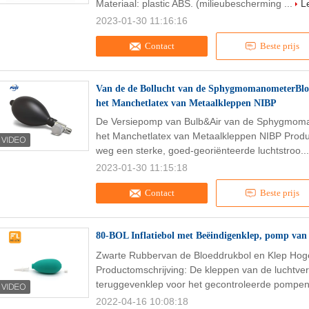
Materiaal: plastic ABS. (milieubescherming ...
L
2023-01-30 11:16:16
Contact
Beste prijs
Van de de Bollucht van de SphygmomanometerBloe
het Manchetlatex van Metaalkleppen NIBP
De Versiepomp van Bulb&Air van de Sphygmoma
het Manchetlatex van Metaalkleppen NIBP Produc
weg een sterke, goed-georiënteerde luchtstroo..
2023-01-30 11:15:18
Contact
Beste prijs
80-BOL Inflatiebol met Beëindigenklep, pomp van
Zwarte Rubbervan de Bloeddrukbol en Klep Hoge 
Productomschrijving: De kleppen van de luchtver
teruggevenklep voor het gecontroleerde pompen 
2022-04-16 10:08:18