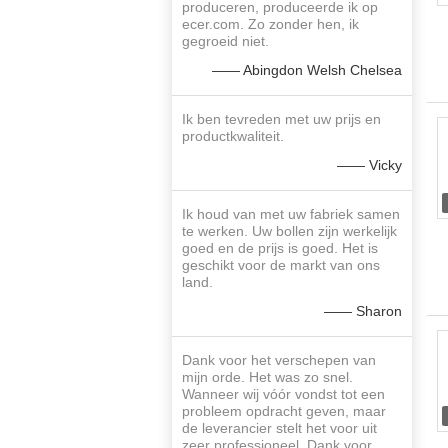
produceren, produceerde ik op
ecer.com. Zo zonder hen, ik
gegroeid niet.
—— Abingdon Welsh Chelsea
Ik ben tevreden met uw prijs en
productkwaliteit.
—— Vicky
Ik houd van met uw fabriek samen
te werken. Uw bollen zijn werkelijk
goed en de prijs is goed. Het is
geschikt voor de markt van ons
land.
—— Sharon
Dank voor het verschepen van
mijn orde. Het was zo snel.
Wanneer wij vóór vondst tot een
probleem opdracht geven, maar
de leverancier stelt het voor uit
zeer professioneel. Dank voor