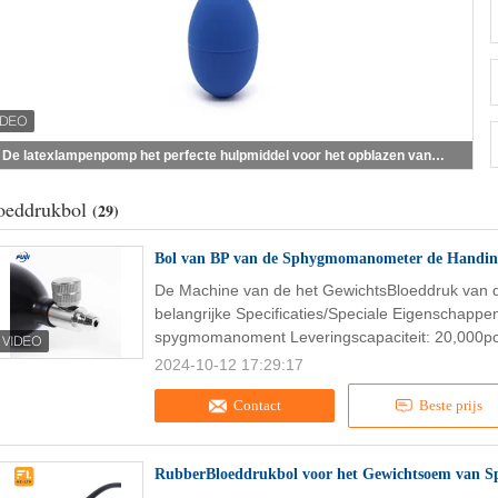
De latexlampenpomp het perfecte hulpmiddel voor het opblazen van medische apparaten en recreatieve voorwerpen
oeddrukbol
(29)
Bol van BP van de Sphygmomanometer de Handinf
De Machine van de het GewichtsBloeddruk van d
belangrijke Specificaties/Speciale Eigenschapp
spygmomanoment Leveringscapaciteit: 20,000pc
2024-10-12 17:29:17
Contact
Beste prijs
RubberBloeddrukbol voor het Gewichtsoem van