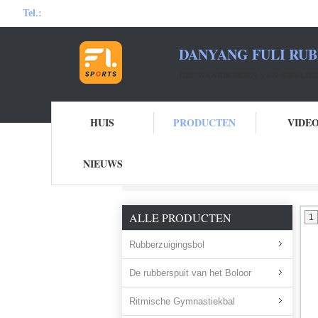
Tel.:
DANYANG FULI RUB
HET WAARBORGEN VAN KWALITEI
HUIS
PRODUCTEN
VIDE
NIEUWS
Thuis
Producten
Bloeddrukbol
ALLE PRODUCTEN
1
Rubberzuigingsbol
De rubberspuit van het Boloor
Ritmische Gymnastiekbal