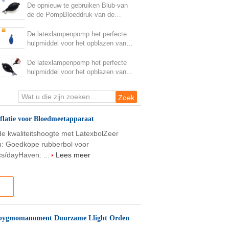
Orden
De opnieuw te gebruiken Blub-van
de de PompBloeddruk van de
Kleplucht van het de Bollatex Bol
van Sphygmomanometer
De latexlampenpomp het perfecte
hulpmiddel voor het opblazen van
medische apparaten en recreatieve
voorwerpen
De latexlampenpomp het perfecte
hulpmiddel voor het opblazen van
medische apparaten en recreatieve
voorwerpen
latie voor Bloedmeetapparaat
e kwaliteitshoogte met LatexbolZeer
en: Goedkope rubberbol voor
s/dayHaven: ...
Lees meer
 Spygmomanoment Duurzame Llight Orden