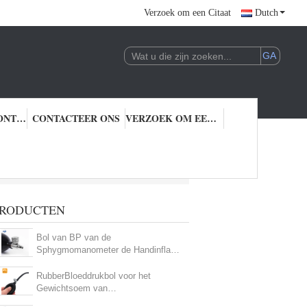
Verzoek om een Citaat
Dutch
KWALITEITSCONTROLE
CONTACTEER ONS
VERZOEK OM EEN CITAAT
RODUCTEN
Bol van BP van de
Sphygmomanometer de Handinflatie
voor Bloedmeetapparaat
RubberBloeddrukbol voor het
Gewichtsoem van
Spygmomanoment Duurzame Llight