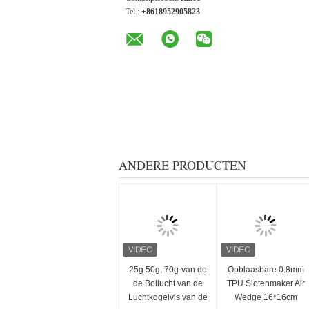
Tel.:
+8618952905823
ANDERE PRODUCTEN
25g.50g, 70g-van de
Opblaasbare 0.8mm
de Bollucht van de
TPU Slotenmaker Air
Luchtkogelvis van de
Wedge 16*16cm