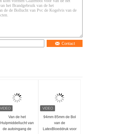
Contact
Van de het
94mm 85mm de Bol
Hulpmiddellucht van
van de
de autoingang de
LatexBloeddruk voor