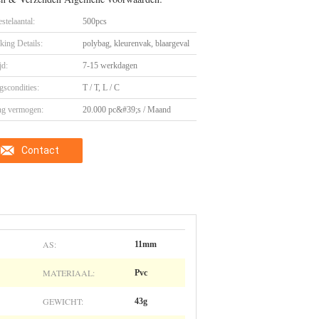
stelaantal:
500pcs
king Details:
polybag, kleurenvak, blaargeval
jd:
7-15 werkdagen
gscondities:
T / T, L / C
ng vermogen:
20.000 pc&#39;s / Maand
Contact
AS:
11mm
MATERIAAL:
Pvc
GEWICHT:
43g