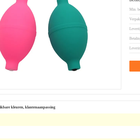
Min. be
Verpak
Leverti
Betalin
Leveri
ikbare kleuren, klantenaanpassing