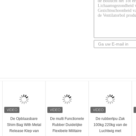
De Opblaasbare
De multi Functionele
De rubbertpu-Zak
Shim Bag With Metal
Rubber Duidelijke
100kg 220kg van de
Release Klep van
Flexibele Militaire
Luchtwig met