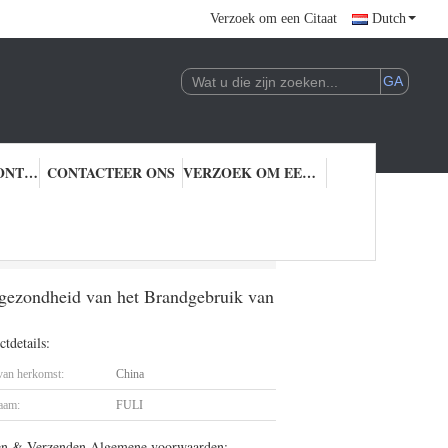
Verzoek om een Citaat
Dutch
KWALITEITSCONTROLE
CONTACTEER ONS
VERZOEK OM EEN CITAAT
et Gezichtsschoonheid van de de Bollucht van Pvc de Kogelvis van de de Ventilatorbol
sgezondheid van het Brandgebruik van
tdetails:
 van herkomst:
China
aam:
FULI
en & Verzenden Algemene voorwaarden: