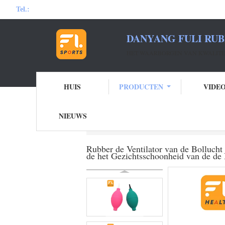
Tel.:
DANYANG FULI RUB
HET WAARBORGEN VAN KWALITEI
HUIS
PRODUCTEN
VIDE
NIEUWS
Thuis
Producten
De Bol van de luchtkog
Rubber de Ventilator van de Bolluch
de het Gezichtsschoonheid van de de 