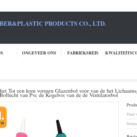
BER&PLASTIC PRODUCTS CO., LTD.
T IS EEN VERPLICHTING AAN DE MAATSCHAPPIJ!
OS
ONGEVEER ONS
FABRIEKSREIS
elvis
Rubber de Ventilator van de Bollucht het Tot een kom vormen Glazenbol voor van de het Lichaamsgezondheid van het Brandgebruik van de h
t het Tot een kom vormen Glazenbol voor van de het Lichaam
Bollucht van Pvc de Kogelvis van de de Ventilatorbol
Produc
Plaats
Merkn
Betal