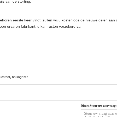
s van de storting.
ehoren eerste keer vindt, zullen wij u kostenloos de nieuwe delen aan
een ervaren fabrikant, u kan rusten verzekerd van
,
uchtbol
bolkogelvis
Direct Stuur uw aanvraag 