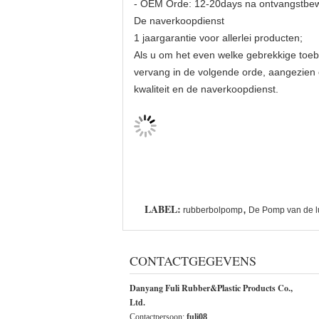
- OEM Orde: 12-20days na ontvangstbewij
De naverkoopdienst
1 jaargarantie voor allerlei producten;
Als u om het even welke gebrekkige toeb
vervang in de volgende orde, aangezien 
kwaliteit en de naverkoopdienst.
LABEL:
,
rubberbolpomp
De Pomp van de l
CONTACTGEGEVENS
Danyang Fuli Rubber&Plastic Products Co.,
Ltd.
Contactpersoon:
fuli08