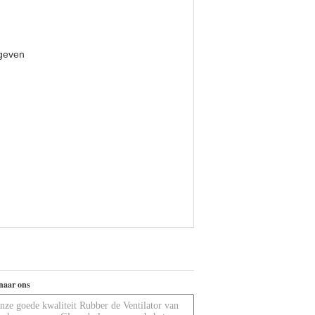
 geven
naar ons