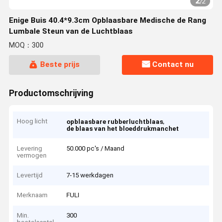
2
/
2
Enige Buis 40.4*9.3cm Opblaasbare Medische de Rang
Lumbale Steun van de Luchtblaas
MOQ：300
Beste prijs
Contact nu
Productomschrijving
Hoog licht
,
opblaasbare rubberluchtblaas
de blaas van het bloeddrukmanchet
Levering
50.000 pc's / Maand
vermogen
Levertijd
7-15 werkdagen
Merknaam
FULI
Min.
300