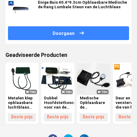
Enige Buis 40.4*9.3cm Opblaasbare Medische
de Rang Lumbale Steun van de Luchtblaas
Doorgaan
Geadviseerde Producten
Metalen klep
Dubbel
Medische
Deur en
opblaasbare
Hoofdstethoscoopkostuum
Opblaasbare
venstervoe
luchtblaas
voor van de
de
die van het
voor
de
Luchtblaas
luchtkuss
nauwkeurige
Luchtblaas
van
openen kl
Beste prijs
Beste prijs
Beste prijs
Beste pri
bloeddrukonderzoek
van het
Kussenpvc
het
met
Bloeddrukmanchet
met Enige
handonder
kwikmeter
de Rubber
Buis en
druk zette
van 300 mm
Dubbele
Waarde
de pomp v