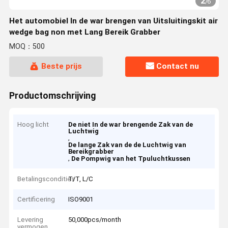
2
/
6
Het automobiel In de war brengen van Uitsluitingskit air
wedge bag non met Lang Bereik Grabber
MOQ：500
Beste prijs
Contact nu
Productomschrijving
Hoog licht
De niet In de war brengende Zak van de
Luchtwig
,
De lange Zak van de de Luchtwig van
Bereikgrabber
,
De Pompwig van het Tpuluchtkussen
Betalingscondities
T/T, L/C
Certificering
ISO9001
Levering
50,000pcs/month
vermogen