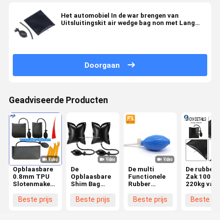
Het automobiel In de war brengen van
Uitsluitingskit air wedge bag non met Lang
Bereik Grabber
Doorgaan
Geadviseerde Producten
Opblaasbare
De
De multi
De rubbert
0.8mm TPU
Opblaasbare
Functionele
Zak 100kg
Slotenmaker
Shim Bag
Rubber
220kg van 
Air Wedge
With Metal
Duidelijke
Luchtwig 
16*16cm
Release Klep
Flexibele
Latexbol
Beste prijs
Beste prijs
Beste prijs
Beste pri
van TPU
Militaire
Groene