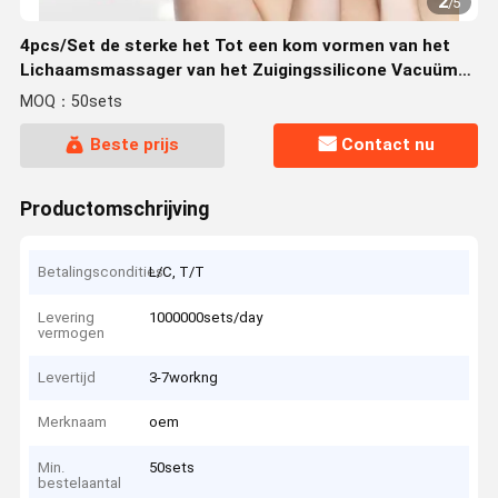
2
/
5
4pcs/Set de sterke het Tot een kom vormen van het
Lichaamsmassager van het Zuigingssilicone Vacuüm
Vacuümblikken die van Koppen Anticellulite
MOQ：50sets
Kopmassage tot een kom vormen ontspannen
Beste prijs
Contact nu
Productomschrijving
Betalingscondities
L/C, T/T
Levering
1000000sets/day
vermogen
Levertijd
3-7workng
Merknaam
oem
Min.
50sets
bestelaantal