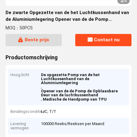
2
/
4
De zwarte Opgezette van de het Luchtkussenhand van
de Aluminiumlegering Opener van de de Pomp
Opblaasbare Deur voor Familie
MOQ：50PCS
Beste prijs
Contact nu
Productomschrijving
Hoog licht
De opgezette Pomp van de het
Luchtkussenhand van de
Aluminiumlegering
,
Opener van de de Pomp de Opblaasbare
Deur van de luchtkussenhand
,
Medische de Handpomp van TPU
Betalingscondities
L/C, T/T
Levering
100000 Reeks/Reeksen per Maand
vermogen