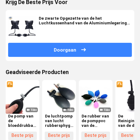
Krijg De Beste Prijs Voor
De zwarte Opgezette van de het
Luchtkussenhand van de Aluminiumlegering
Opener van de de Pomp Opblaasbare Deur
voor Familie
Doorgaan
Geadviseerde Producten
De pomp van
De luchtpomp
De rubber van
De
de
van lucht
de pomppvc
Reiniging
bloeddrukbal
rubbersphygmomanometer
van de
van de de
wordt
met metaal
sphygmomanometerbol
Ventilator
gemaakt van
en plastic
van de de
Oft van he
Beste prijs
Beste prijs
Beste prijs
Beste pri
zwart pvc
kleppen
pompvervanging
Samengepe