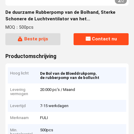
2
/
2
De duurzame Rubberpomp van de Bolhand, Sterke
Schonere de Luchtventilator van het
Zuigingstoetsenbord
MOQ：500pcs
Beste prijs
Contact nu
Productomschrijving
Hoog licht
,
De Bol van de Bloeddrukpomp
de rubberpomp van de bollucht
Levering
20.000 pc's / Maand
vermogen
Levertijd
7-15 werkdagen
Merknaam
FULI
Min.
500pcs