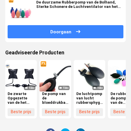
De duurzame Rubberpomp van de Bolhand,
Sterke Schonere de Luchtventilator van het
Zuigingstoetsenbord
Doorgaan
Geadviseerde Producten
De zwarte
De pomp van
De luchtpomp
De rubber 
Opgezette
de
van lucht
de pomppv
van de het
bloeddrukbal
rubbersphygmomanometer
van de
Luchtkussenhand
wordt
met metaal
sphygmom
van de
gemaakt van
en plastic
van de de
Beste prijs
Beste prijs
Beste prijs
Beste pri
Aluminiumlegering
zwart pvc
kleppen
pompverva
Opener van de
met lange
handonder
handbol en
de Pomp
levensduur
druk zetten
klep
Opblaasbare
van