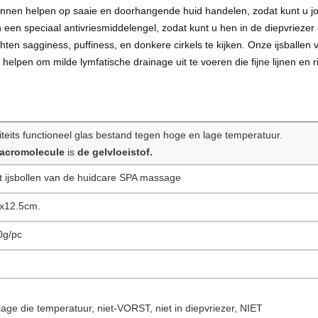
kunnen helpen op saaie en doorhangende huid handelen, zodat kunt u jo
 een speciaal antivriesmiddelengel, zodat kunt u hen in de diepvriezer 
hten sagginess, puffiness, en donkere cirkels te kijken. Onze ijsballen
helpen om milde lymfatische drainage uit te voeren die fijne lijnen en ri
iteits functioneel glas bestand tegen hoge en lage temperatuur.
acromolecule
is
de gelvloeistof.
t ijsbollen van de huidcare SPA massage
x12.5cm.
0g/pc
lage die temperatuur, niet-VORST, niet in diepvriezer, NIET