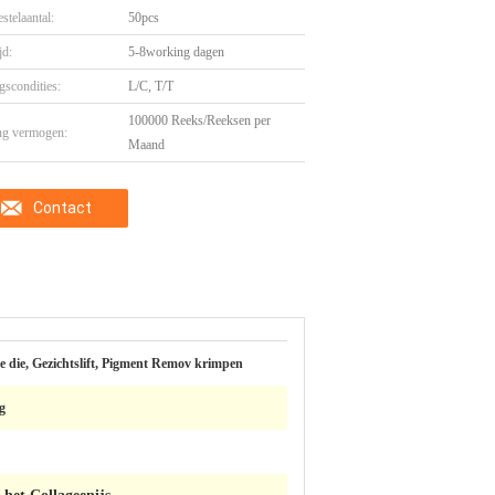
stelaantal:
50pcs
jd:
5-8working dagen
gscondities:
L/C, T/T
100000 Reeks/Reeksen per
ng vermogen:
Maand
Contact
e die, Gezichtslift, Pigment Remov krimpen
g