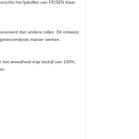
zichts het Ijsbollen van FEISEN klaar 
uvreerd dan andere rollen. Dit ontwerp 
en gestroomlijnde manier werken.
n het
wreedheid-
vrije bedrijf van 100%, 
en.