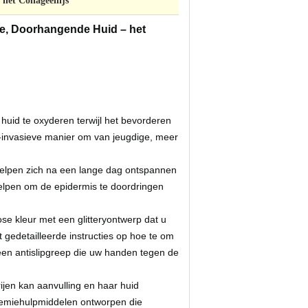
 het Collageenijs
aie, Doorhangende Huid – het
uid te oxyderen terwijl het bevorderen
t-invasieve manier om van jeugdige, meer
 helpen zich na een lange dag ontspannen
lpen om de epidermis te doordringen
se kleur met een glitteryontwerp dat u
gedetailleerde instructies op hoe te om
en antislipgreep die uw handen tegen de
ijen kan aanvulling en haar huid
premiehulpmiddelen ontworpen die