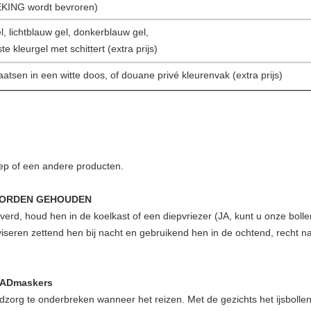
ING wordt bevroren)
l, lichtblauw gel, donkerblauw gel,
te kleurgel met schittert (extra prijs)
atsen in een witte doos, of douane privé kleurenvak (extra prijs)
eep of een andere producten.
 WORDEN GEHOUDEN
iverd, houd hen in de koelkast of een diepvriezer (JA, kunt u onze boll
iseren zettend hen bij nacht en gebruikend hen in de ochtend, recht na 
ADmaskers
org te onderbreken wanneer het reizen. Met de gezichts het ijsbollen 