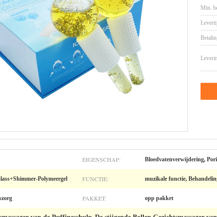
Min. be
Leverti
Betalin
Leveri
EIGENSCHAP:
Bloedvatenverwijdering, Pori
FUNCTIE:
 Glass+Shimmer-Polymeergel
muzikale functie, Behandelin
PAKKET:
szorg
opp pakket