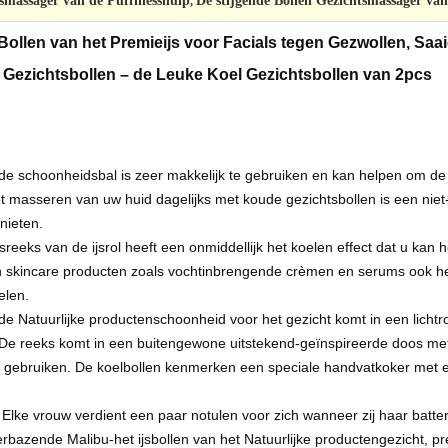
tsmassager van de Puffinesshulp
De stijgende Bollen Gezichtsmassager van
,
Bollen van het Premieijs voor Facials tegen Gezwollen, Sa
 Gezichtsbollen – de Leuke Koel Gezichtsbollen van 2pcs
e schoonheidsbal is zeer makkelijk te gebruiken en kan helpen om de h
t masseren van uw huid dagelijks met koude gezichtsbollen is een nie
nieten.
eeks van de ijsrol heeft een onmiddellijk het koelen effect dat u kan
 skincare producten zoals vochtinbrengende crèmen en serums ook he
elen.
e Natuurlijke productenschoonheid voor het gezicht komt in een lichtro
De reeks komt in een buitengewone uitstekend-geïnspireerde doos met 
 gebruiken. De koelbollen kenmerken een speciale handvatkoker met e
 Elke vrouw verdient een paar notulen voor zich wanneer zij haar batter
bazende Malibu-het ijsbollen van het Natuurlijke productengezicht, 