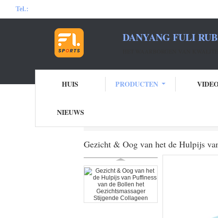
Tel.:
DANYANG FULI RUB
HET WAARBORGEN VAN KWALITEI
HUIS
PRODUCTEN
VIDE
NIEUWS
Thuis
Producten
Rubberzuigingsbol
G
Gezicht & Oog van het de Hulpijs van