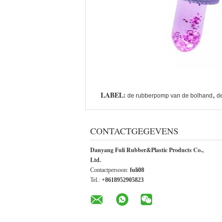
LABEL:
,
de rubberpomp van de bolhand
d
CONTACTGEGEVENS
Danyang Fuli Rubber&Plastic Products Co.,
Ltd.
Contactpersoon:
fuli08
Tel.:
+8618952905823