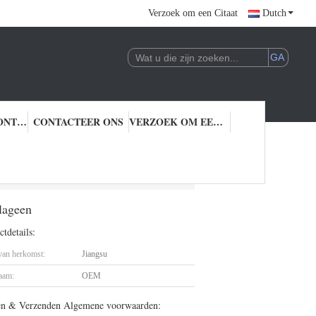
Verzoek om een Citaat
Dutch
KWALITEITSCONTROLE
CONTACTEER ONS
VERZOEK OM EEN CITAAT
ger Stijgende Collageen
lageen
tdetails:
 van herkomst:
Jiangsu
aam:
OEM
en & Verzenden Algemene voorwaarden: