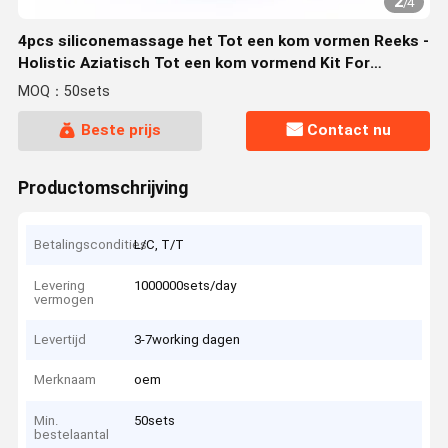
2
/
4
4pcs siliconemassage het Tot een kom vormen Reeks -
Holistic Aziatisch Tot een kom vormend Kit For
Relaxation, Spier Soreness, Cellulite-Vermindering
MOQ：50sets
Beste prijs
Contact nu
Productomschrijving
Betalingscondities
L/C, T/T
Levering
1000000sets/day
vermogen
Levertijd
3-7working dagen
Merknaam
oem
Min.
50sets
bestelaantal