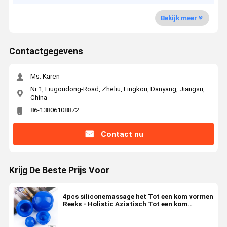
Bekijk meer
Contactgegevens
Ms. Karen
Nr 1, Liugoudong-Road, Zheliu, Lingkou, Danyang, Jiangsu,
China
86-13806108872
Contact nu
Krijg De Beste Prijs Voor
4pcs siliconemassage het Tot een kom vormen
Reeks - Holistic Aziatisch Tot een kom
vormend Kit For Relaxation, Spier Soreness,
Cellulite-Vermindering